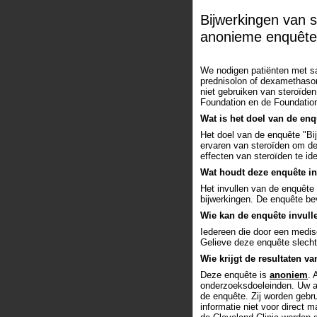
Bijwerkingen van s
anonieme enquête
We nodigen patiënten met sa
prednisolon of dexamethaso
niet gebruiken van steroïde
Foundation en de Foundation
Wat is het doel van de en
Het doel van de enquête "Bi
ervaren van steroïden om d
effecten van steroïden te id
Wat houdt deze enquête i
Het invullen van de enquête
bijwerkingen. De enquête beva
Wie kan de enquête invull
Iedereen die door een medisc
Gelieve deze enquête slechts
Wie krijgt de resultaten v
Deze enquête is
anoniem
. 
onderzoeksdoeleinden. Uw a
de enquête. Zij worden gebr
informatie niet voor direct 