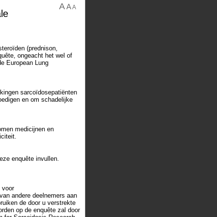
A
A
A
le
teroïden (prednison,
uête, ongeacht het wel of
 de European Lung
rkingen sarcoïdosepatiënten
oedigen en om schadelijke
nomen medicijnen en
citeit.
deze enquête invullen.
t voor
 van andere deelnemers aan
ruiken de door u verstrekte
oorden op de enquête zal door