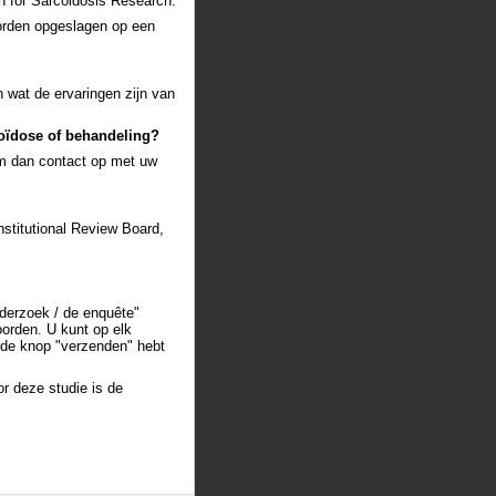
 for Sarcoidosis Research.
worden opgeslagen op een
 wat de ervaringen zijn van
coïdose of behandeling?
em dan contact op met uw
stitutional Review Board,
nderzoek / de enquête"
oorden. U kunt op elk
 de knop "verzenden" hebt
r deze studie is de