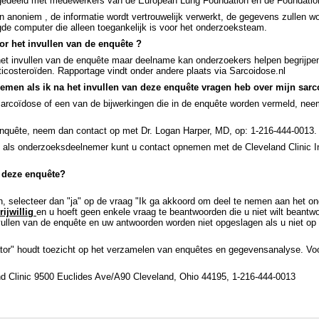
 gedeeld met medewerkers van de European Lung Foundation en de Foundation
 anoniem , de informatie wordt vertrouwelijk verwerkt, de gegevens zullen 
de computer die alleen toegankelijk is voor het onderzoeksteam.
or het invullen van de enquête ?
het invullen van de enquête maar deelname kan onderzoekers helpen begrijpen
rticosteroïden. Rapportage vindt onder andere plaats via Sarcoidose.nl
nemen als ik na het invullen van deze enquête vragen heb over mijn sar
sarcoïdose of een van de bijwerkingen die in de enquête worden vermeld, ne
enquête, neem dan contact op met Dr. Logan Harper, MD, op: 1-216-444-0013.
 als onderzoeksdeelnemer kunt u contact opnemen met de Cleveland Clinic In
 deze enquête?
en, selecteer dan "ja" op de vraag "Ik ga akkoord om deel te nemen aan het o
rijwillig
en u hoeft geen enkele vraag te beantwoorden die u niet wilt beantw
llen van de enquête en uw antwoorden worden niet opgeslagen als u niet op
ator" houdt toezicht op het verzamelen van enquêtes en gegevensanalyse. Voo
d Clinic 9500 Euclides Ave/A90 Cleveland, Ohio 44195, 1-216-444-0013