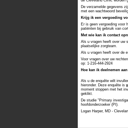
de Cleveland Clinic worden
De verzamelde gegevens zijn
met een wachtwoord beveilig
Krijg ik een vergoeding vo
Er is geen vergoeding voor 
patiënten bij gebruik van co
Met wie kan ik contact op
Als u vragen heeft over uw 
plaatselijke zorgteam.
Als u vragen heeft over de 
Voor vragen over uw rechten
op: 1-216-444-2924
Hoe kan ik deelnemen aan
Als u de enquête wilt invull
hieronder. Deze enquête is
v
moment stoppen met het invu
geklikt.
De studie "Primary investig
hoofdonderzoeker (PI).
Logan Harper, MD - Clevelan