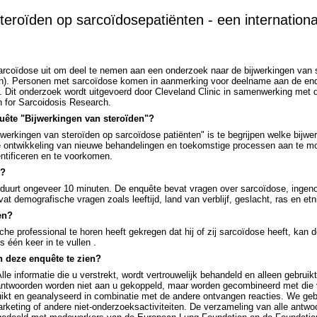
teroïden op sarcoïdosepatiënten - een internationa
rcoïdose uit om deel te nemen aan een onderzoek naar de bijwerkingen van s
n). Personen met sarcoïdose komen in aanmerking voor deelname aan de enq
n. Dit onderzoek wordt uitgevoerd door Cleveland Clinic in samenwerking met
 for Sarcoidosis Research.
quête "Bijwerkingen van steroïden"?
jwerkingen van steroïden op sarcoïdose patiënten" is te begrijpen welke bijwe
e ontwikkeling van nieuwe behandelingen en toekomstige processen aan te m
entificeren en te voorkomen.
n?
 duurt ongeveer 10 minuten. De enquête bevat vragen over sarcoïdose, inge
t demografische vragen zoals leeftijd, land van verblijf, geslacht, ras en etni
en?
he professional te horen heeft gekregen dat hij of zij sarcoïdose heeft, kan 
 één keer in te vullen .
an deze enquête te zien?
Alle informatie die u verstrekt, wordt vertrouwelijk behandeld en alleen gebruik
ntwoorden worden niet aan u gekoppeld, maar worden gecombineerd met die
uikt en geanalyseerd in combinatie met de andere ontvangen reacties. We geb
marketing of andere niet-onderzoeksactiviteiten. De verzameling van alle antw